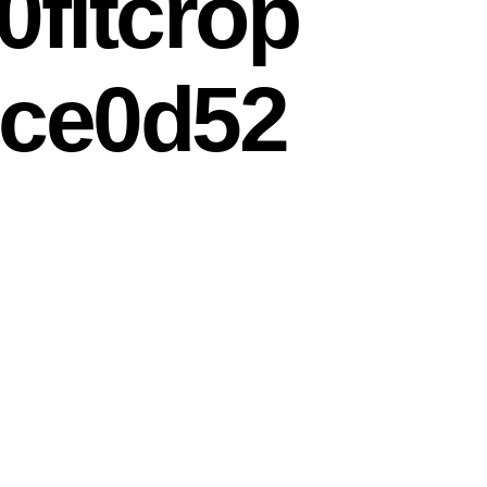
fitcrop
2ce0d52
250fitcropsf10850b40c889fb2ce0d529bdaa56079