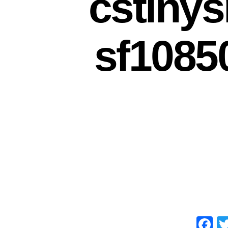
cstiny
sf1085
F