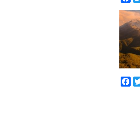
ce
b
o
F
ce
b
o