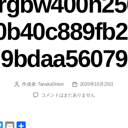
srgbw400h250
0b40c889fb
9bdaa56079
作成者:
TanakaShiori
2020年10月23日
投
投
稿
稿
ixlibrb-
コメントはまだありません
者
日
0.3.5q80fmjpgcropentropycstinysrgbw400h
へ
の
a
T
E
共