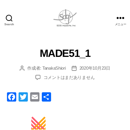
Search
メニュー
SDG
Impacts
MADE51_1
作成者:
TanakaShiori
2020年10月23日
投
投
稿
稿
MADE51_1
コメントはまだありません
者
日
へ
の
Fa
T
E
共
ce
wi
m
有
bo
tte
ail
ok
r