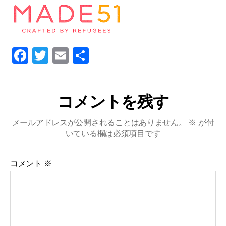
Fa
T
E
共
ce
wi
m
有
bo
tte
ail
コメントを残す
ok
r
メールアドレスが公開されることはありません。
※
が付
いている欄は必須項目です
コメント
※